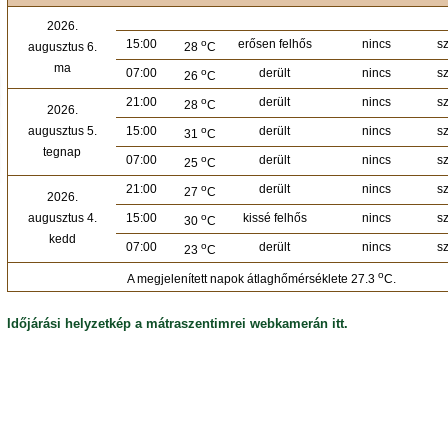
2026.
15:00
o
erősen felhős
nincs
s
augusztus 6.
28
C
ma
07:00
o
derült
nincs
s
26
C
21:00
o
derült
nincs
s
28
C
2026.
augusztus 5.
15:00
o
derült
nincs
s
31
C
tegnap
07:00
o
derült
nincs
s
25
C
21:00
o
derült
nincs
s
27
C
2026.
augusztus 4.
15:00
o
kissé felhős
nincs
s
30
C
kedd
07:00
o
derült
nincs
s
23
C
o
A megjelenített napok átlaghőmérséklete 27.3
C.
Időjárási helyzetkép a mátraszentimrei webkamerán itt.