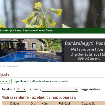
, köszöntjük
Berta, Bettina
nevű olvasóinkat.
ldal
/
Időjárás
/
őjárás
|
|
apadatok
grafikonok
időjárással kapcsolatos fotók
Az elmúlt
nap vagy
megjelenítése.
Mátraszentimre - az elmúlt 3 nap időjárása
Dátum
Óra
Hőm.
Felhőzet
Csapadék