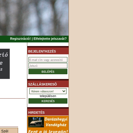
Regisztráció!
|
Elfelejtette jelszavát?
BEJELENTKEZÉS
SZÁLLÁSKERESÕ
településen
HIRDETÉS
Szél