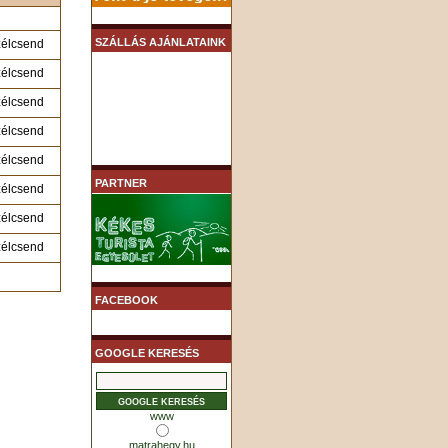
SZÁLLÁS AJÁNLATAINK
zélcsend
zélcsend
zélcsend
zélcsend
zélcsend
PARTNER
zélcsend
zélcsend
zélcsend
FACEBOOK
GOOGLE KERESÉS
www
matrahegy.hu