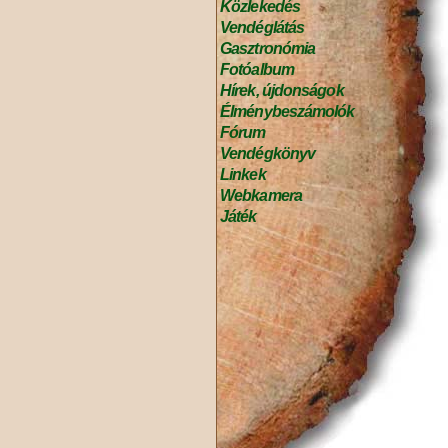
Közlekedés
Vendéglátás
Gasztronómia
Fotóalbum
Hírek, újdonságok
Élménybeszámolók
Fórum
Vendégkönyv
Linkek
Webkamera
Játék