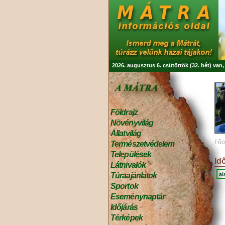
2026. augusztus 6. csütörtök (32. hét) van
Földrajz
Növényvilág
Állatvilág
Főo
Természetvédelem
Települések
Id
Látnivalók
al
Túraajánlatok
Sportok
Eseménynaptár
Időjárás
Térképek